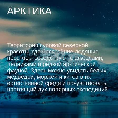
красоты, где бескрайние ледяные
просторы соседствуют с фьордами,
ледниками и редкой арктической
фауной. Здесь можно увидеть белых
медведей, моржей и китов в их
естественной среде и почувствовать
настоящий дух полярных экспедиций.
Получить предложение