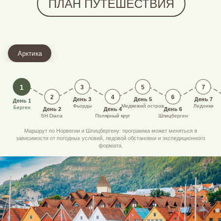
ПЛАН ПУТЕШЕСТВИЯ
Арктика
1
3
5
7
2
4
6
День 3
День 5
День 7
День 1
Фьорды
Медвежий остров
Ледники
Берген
День 2
День 4
День 6
SH Diana
Полярный круг
Шпицберген
Маршрут по Норвегии и Шпицбергену: программа может меняться в
зависимости от погодных условий, ледовой обстановки и экспедиционного
формата.