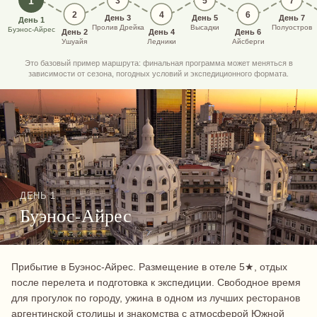
1
3
5
7
2
4
6
День 3
День 5
День 7
День 1
Пролив Дрейка
Высадки
Полуостров
Буэнос-Айрес
День 2
День 4
День 6
Ушуайя
Ледники
Айсберги
Это базовый пример маршрута: финальная программа может меняться в
зависимости от сезона, погодных условий и экспедиционного формата.
ДЕНЬ 1
Буэнос-Айрес
Прибытие в Буэнос-Айрес. Размещение в отеле 5★, отдых
после перелета и подготовка к экспедиции. Свободное время
для прогулок по городу, ужина в одном из лучших ресторанов
аргентинской столицы и знакомства с атмосферой Южной