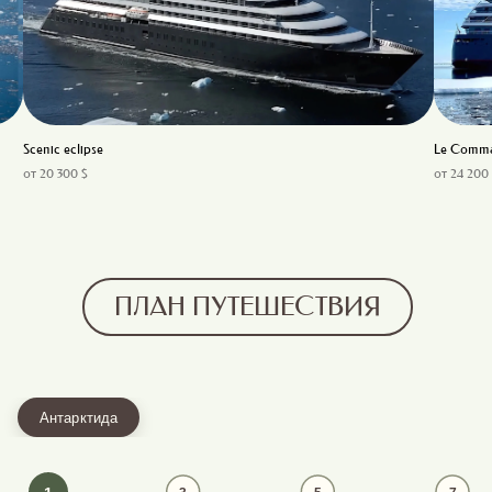
Scenic eclipse
Le Comma
от 20 300 $
от 24 200
ПЛАН ПУТЕШЕСТВИЯ
Антарктида