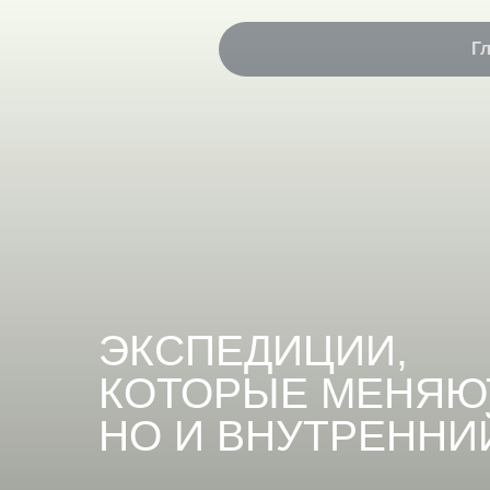
Г
ЭКСПЕДИЦИИ,
КОТОРЫЕ МЕНЯЮТ Н
НО И ВНУТРЕННИЙ 
Антарктида, Арктика, Патагония, Африк
экспедиционные яхты, ультра-люкс пое