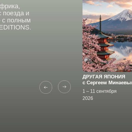
олным
IONS.
ДРУГАЯ ЯПОНИЯ
Д
c Cергеем Минаевым
1 – 11 сентября
2
Запросить
ф
2026