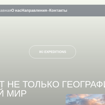
лавная
О нас
Направления
Контакты
IKI EXPEDITIONS
Е ТОЛЬКО ГЕОГРАФИЮ,
МИР
а,
зда и