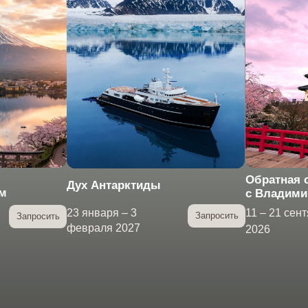
Обратная сторона Кимоно
ух Антарктиды
с Владимиром Познером
11 – 21 сентября
3 января – 3
Запросить
Запросить
евраля 2027
2026